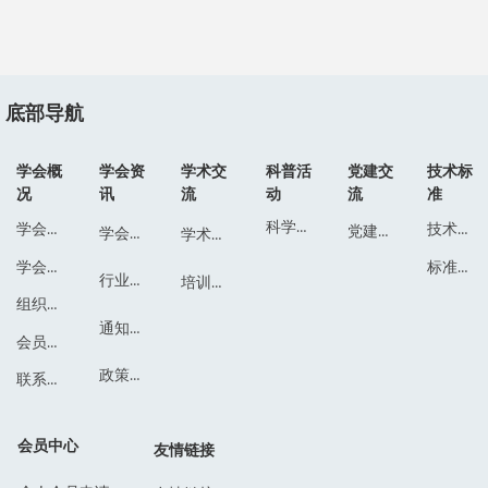
底部导航
学会概
学会资
学术交
科普活
党建交
技术标
况
讯
流
动
流
准
科学普及
学会简介
技术标准
党建交流
学会动态
学术活动
标准文件
学会章程
行业动态
培训会议
组织结构
通知公告
会员通讯录
政策法规
联系我们
会员中心
友情链接