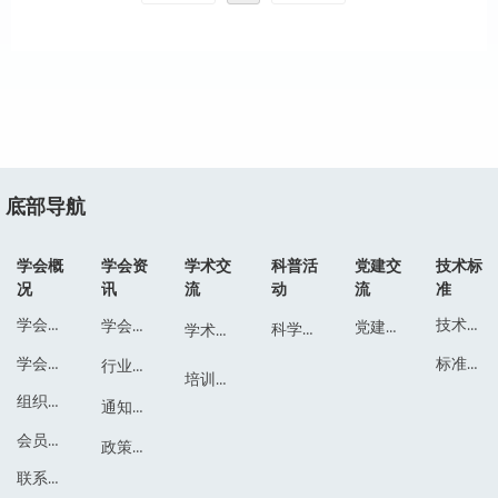
底部导航
学会概
学会资
学术交
科普活
党建交
技术标
况
讯
流
动
流
准
学会简介
技术标准
学会动态
党建交流
科学普及
学术活动
标准文件
学会章程
行业动态
培训会议
组织结构
通知公告
会员通讯录
政策法规
联系我们